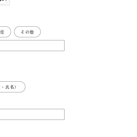
就任
その他
職・氏名）