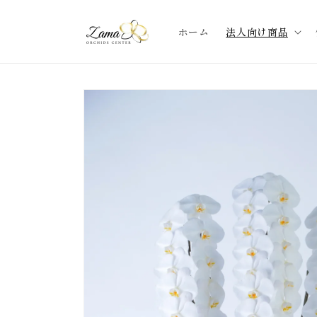
コンテ
ンツに
進む
ホーム
法人向け商品
商品情
報にス
キップ