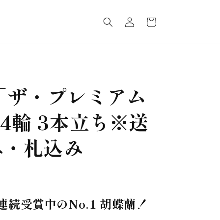
ロ
カ
グ
ー
イ
ト
ン
「ザ・プレミアム
4輪 3本立ち※送
み・札込み
続受賞中のNo.1 胡蝶蘭！