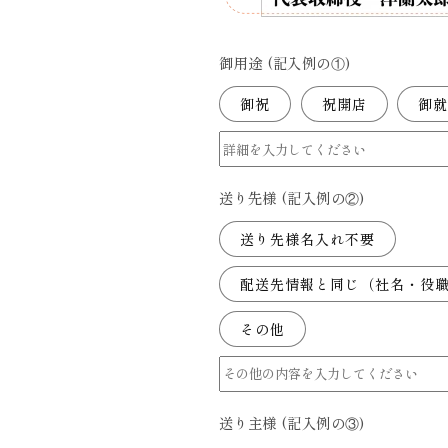
御用途 (記入例の①)
御祝
祝開店
御
送り先様 (記入例の②)
送り先様名入れ不要
配送先情報と同じ（社名・役
その他
送り主様 (記入例の③)