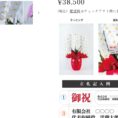
通
¥38,500
常
(税込)
配送料
はチェックアウト時に
価
格