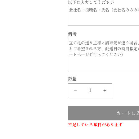
以下に入力してください
備考
数量
大
大
輪
輪
胡
胡
カートに
蝶
蝶
蘭
蘭
不足している項目があります
「ザ・
「ザ・
プ
プ