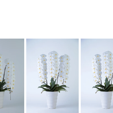
レ
レ
ミ
ミ
ア
ア
ム
ム
ホ
ホ
ワ
ワ
イ
イ
ト」
ト」
54
54
輪
輪
3
3
本
本
立
立
ち
ち
※
※
送
送
料
料
(本
(本